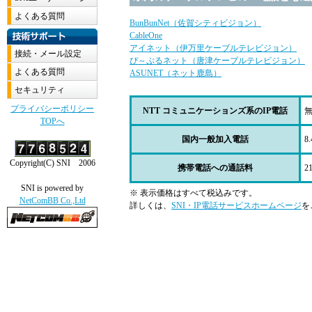
BunBunNet（佐賀シティビジョン）
CableOne
アイネット（伊万里ケーブルテレビジョン）
ぴ～ぷるネット（唐津ケーブルテレビジョン）
ASUNET（ネット鹿島）
NTT コミュニケーションズ系のIP電話
国内一般加入電話
8
携帯電話への通話料
2
※ 表示価格はすべて税込みです。
詳しくは、
SNI・IP電話サービスホームページ
を