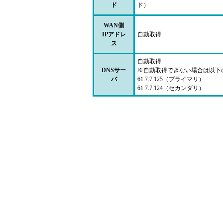
ド
ド）
WAN側
IPアドレ
自動取得
ス
自動取得
DNSサー
※自動取得できない場合は以下
バ
61.7.7.125（プライマリ）
61.7.7.124（セカンダリ）