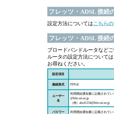
フレッツ・ADSL 接続
設定方法については
こちらの
フレッツ・ADSL 接
ブロードバンドルータなどご
ルータの設定方法については
お尋ねください。
設定項目
接続形式
PPPoE
利用開始通知書に記載されている 
ユーザー
@bfm.sni.ne.jp
名
（例）abcd1234@bfm.sni.ne.jp
パスワー
利用開始通知書に記載されてい